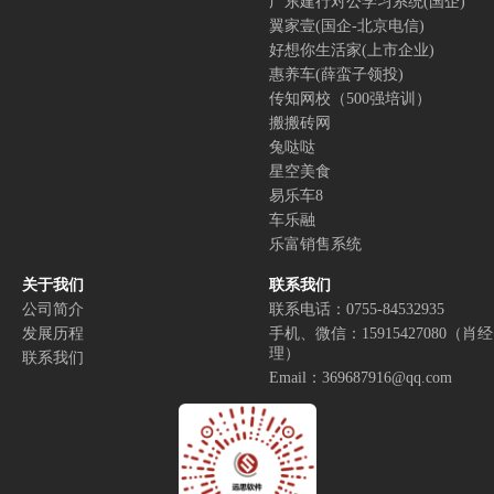
广东建行对公学习系统(国企)
翼家壹(国企-北京电信)
好想你生活家(上市企业)
惠养车(薛蛮子领投)
传知网校（500强培训）
搬搬砖网
兔哒哒
星空美食
易乐车8
车乐融
乐富销售系统
关于我们
联系我们
公司简介
联系电话：0755-84532935
发展历程
手机、微信：15915427080
（肖经
理）
联系我们
Email：369687916@qq.com